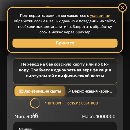
EN
24/7
условиями
Подтвердите, если вы соглашаетесь с
обработки cookie и ваших данных о поведении на сайте,
необходимых для аналитики. Запретить обработку
Пополняй
кошелек
в пару
cookie можно через браузер
кликов
Принято
Перевод на банковскую карту или по QR-
коду. Требуется однократная верификация
виртуальной или физической карты
Верификация карты
Верификация кабинета
1
BITCOIN
6615313.0584
RUB
09
Мин.
3000
Макс.
1000000
Меняем: